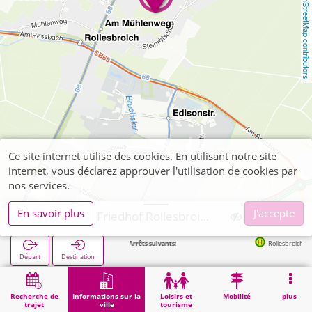
OpenStreetMap contributors
Ce site internet utilise des cookies. En utilisant notre site
internet, vous déclarez approuver l'utilisation de cookies par
nos services.
En savoir plus
J'accepte
Simmerath, Friedhof Rollesbroich
Arrêts suivants:
Rollesbroich Kirche in 1
Départ
Destination
Démarrage
Informations sur la ville
Cimetières
Simmerath, Friedhof Rollesbroich
Recherche de
Informations sur la
Loisirs et
Mobilité
plus
trajet
ville
tourisme