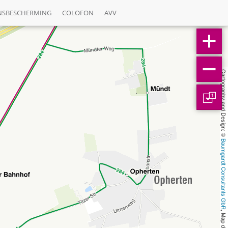
NSBESCHERMING
COLOFON
AVV
Cartography and Design: © 
1
Baumgardt Consultants GbR
, Map data: © 