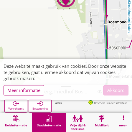
OpenStreetMap contributors
Deze website maakt gebruik van cookies. Door onze website
te gebruiken, gaat u ermee akkoord dat wij van cookies
gebruik maken.
Meer informatie
Akkoord
Übach-Palenberg, Friedhof Boscheln
Volgende haltes:
Boscheln Friedensstraße in 103m
Vertrekpunt
Bestemming
Start
Stadsinformatie
Begraafplaatsen
Übach-Palenberg, Friedhof Boscheln
Reisinformatie
Stadsinformatie
Vrije tijd &
Mobiliteit
meer
toerisme