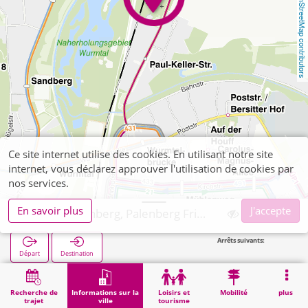
OpenStreetMap contributors
Ce site internet utilise des cookies. En utilisant notre site
internet, vous déclarez approuver l'utilisation de cookies par
nos services.
En savoir plus
J'accepte
Übach-Palenberg, Palenberg Friedhof Palenberg
Arrêts suivants:
Palenber
Départ
Destination
Démarrage
Informations sur la ville
Cimetières
Übach-Palenberg, Palenberg Friedhof Palenberg
Recherche de
Informations sur la
Loisirs et
Mobilité
plus
trajet
ville
tourisme