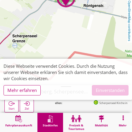
OpenStreetMap contributors
Diese Webseite verwendet Cookies. Durch die Nutzung
unserer Webseite erklären Sie sich damit einverstanden, dass
wir Cookies einsetzen.
Mehr erfahren
Einverstanden
Übach-Palenberg, Scherpenseel Friedhof
Nächste Haltestellen:
Scherpenseel Kirche in 184m
Start
Ziel
Start
Stadtinfos
Friedhöfe
Übach-Palenberg, Scherpenseel Friedhof
Fahrplanauskunft
Stadtinfos
Freizeit &
Mobilität
Mehr
Tourismus