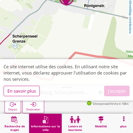
OpenStreetMap contributors
Ce site internet utilise des cookies. En utilisant notre site
internet, vous déclarez approuver l'utilisation de cookies par
nos services.
En savoir plus
J'accepte
Übach-Palenberg, Scherpenseel Friedhof
Scherpenseel Kirche in 184m
Départ
Destination
Démarrage
Informations sur la ville
Cimetières
Übach-Palenberg, Scherpenseel Friedhof
Recherche de
Informations sur la
Loisirs et
Mobilité
plus
trajet
ville
tourisme