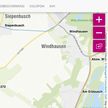
NSBESCHERMING
COLOFON
AVV
Cartography and Design: © 
1
Baumgardt Consultants GbR
, Map data: © 