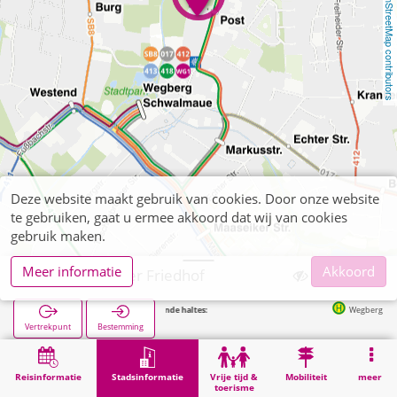
OpenStreetMap contributors
Deze website maakt gebruik van cookies. Door onze website
te gebruiken, gaat u ermee akkoord dat wij van cookies
gebruik maken.
Meer informatie
Akkoord
Wegberg, Alter Friedhof
Volgende haltes:
Wegberg Post in 81m
Vertrekpunt
Bestemming
Start
Stadsinformatie
Begraafplaatsen
Wegberg, Alter Friedhof
Reisinformatie
Stadsinformatie
Vrije tijd &
Mobiliteit
meer
toerisme