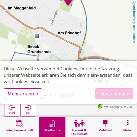
OpenStreetMap contributors
Diese Webseite verwendet Cookies. Durch die Nutzung
unserer Webseite erklären Sie sich damit einverstanden, dass
wir Cookies einsetzen.
Mehr erfahren
Einverstanden
Wegberg, Beeck Friedhof
Am Friedhof 39 in 75m
Start
Ziel
Start
Stadtinfos
Friedhöfe
Wegberg, Beeck Friedhof
Fahrplanauskunft
Stadtinfos
Freizeit &
Mobilität
Mehr
Tourismus