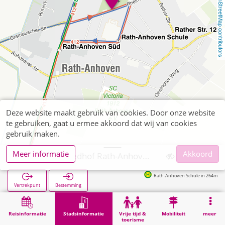
OpenStreetMap contributors
Deze website maakt gebruik van cookies. Door onze website
te gebruiken, gaat u ermee akkoord dat wij van cookies
gebruik maken.
Meer informatie
Akkoord
Wegberg, Friedhof Rath-Anhoven
Rath-Anhoven Schule in 264m
Vertrekpunt
Bestemming
Start
Stadsinformatie
Begraafplaatsen
Wegberg, Friedhof Rath-Anhoven
Reisinformatie
Stadsinformatie
Vrije tijd &
Mobiliteit
meer
toerisme