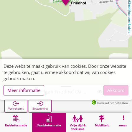
OpenStreetMap contributors
Deze website maakt gebruik van cookies. Door onze website
te gebruiken, gaat u ermee akkoord dat wij van cookies
gebruik maken.
Meer informatie
Akkoord
Wegberg, Rödgen Friedhof Dalheim-Rödgen
Dalheim Friedhof in 87m
Vertrekpunt
Bestemming
Start
Stadsinformatie
Begraafplaatsen
Wegberg, Rödgen Friedhof Dalheim-Rödgen
Reisinformatie
Stadsinformatie
Vrije tijd &
Mobiliteit
meer
toerisme