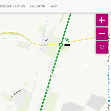
NSBESCHERMING
COLOFON
AVV
Cartography and Design: © 
1
Baumgardt Consultants GbR
, Map data: © 