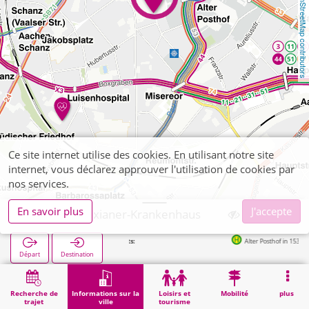
OpenStreetMap contributors
Ce site internet utilise des cookies. En utilisant notre site
internet, vous déclarez approuver l'utilisation de cookies par
nos services.
En savoir plus
J'accepte
Aachen, Alexianer-Krankenhaus
Arrêts suivants:
Alter Posthof in 153m
Départ
Destination
Démarrage
Informations sur la ville
Santé
Aachen, Alexianer-Krankenhaus
Recherche de
Informations sur la
Loisirs et
Mobilité
plus
trajet
ville
tourisme