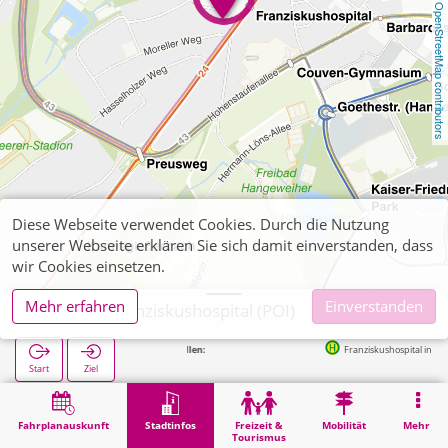
OpenStreetMap contributors
Diese Webseite verwendet Cookies. Durch die Nutzung
unserer Webseite erklären Sie sich damit einverstanden, dass
wir Cookies einsetzen.
Mehr erfahren
Einverstanden
Aachen, Franziskushospital (POI)
Nächste Haltestellen:
Franziskushospital in 85m
Start
Ziel
Start
Stadtinfos
Gesundheit
Aachen, Franziskushospital (POI)
Fahrplanauskunft
Stadtinfos
Freizeit &
Mobilität
Mehr
Tourismus