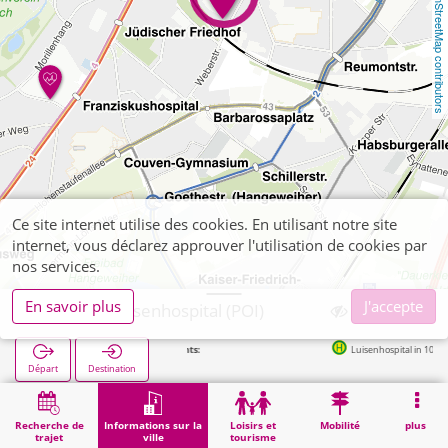
OpenStreetMap contributors
Ce site internet utilise des cookies. En utilisant notre site
internet, vous déclarez approuver l'utilisation de cookies par
nos services.
En savoir plus
J'accepte
Aachen, Luisenhospital (POI)
Arrêts suivants:
Luisenhospital in 107m
Départ
Destination
Démarrage
Informations sur la ville
Santé
Aachen, Luisenhospital (POI)
Recherche de
Informations sur la
Loisirs et
Mobilité
plus
trajet
ville
tourisme