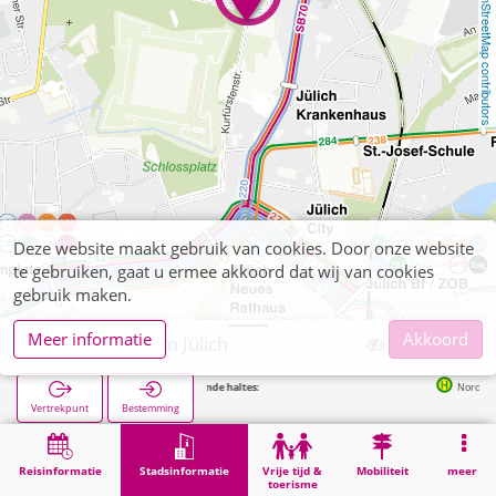
OpenStreetMap contributors
Deze website maakt gebruik van cookies. Door onze website
te gebruiken, gaat u ermee akkoord dat wij van cookies
gebruik maken.
Meer informatie
Akkoord
Augenzentrum Jülich
Volgende haltes:
Nord Bf in 265m
Vertrekpunt
Bestemming
Start
Stadsinformatie
Gezondheid
Augenzentrum Jülich
Reisinformatie
Stadsinformatie
Vrije tijd &
Mobiliteit
meer
toerisme