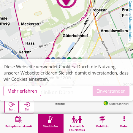
OpenStreetMap contributors
Diese Webseite verwendet Cookies. Durch die Nutzung
unserer Webseite erklären Sie sich damit einverstanden, dass
wir Cookies einsetzen.
Mehr erfahren
Einverstanden
Rheinische Kliniken Düren
Nächste Haltestellen:
Güterbahnhof in 363m
Start
Ziel
Start
Stadtinfos
Gesundheit
Rheinische Kliniken Düren
Fahrplanauskunft
Stadtinfos
Freizeit &
Mobilität
Mehr
Tourismus