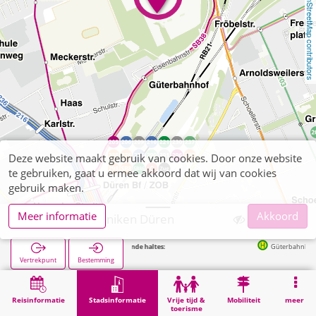
OpenStreetMap contributors
Deze website maakt gebruik van cookies. Door onze website
te gebruiken, gaat u ermee akkoord dat wij van cookies
gebruik maken.
Meer informatie
Akkoord
Rheinische Kliniken Düren
Volgende haltes:
Güterbahnhof in 363m
Vertrekpunt
Bestemming
Start
Stadsinformatie
Gezondheid
Rheinische Kliniken Düren
Reisinformatie
Stadsinformatie
Vrije tijd &
Mobiliteit
meer
toerisme