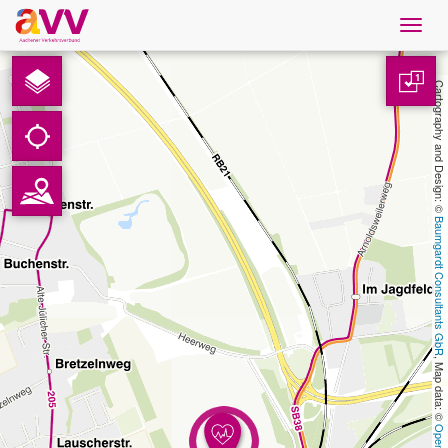
Navig
öffne
Nederlands
1
Cartography and Design: © 
Downloads
Contact
Baumgardt Consultants GbR
Gegevensbescherming
Colofon
, Map data: © 
AVV