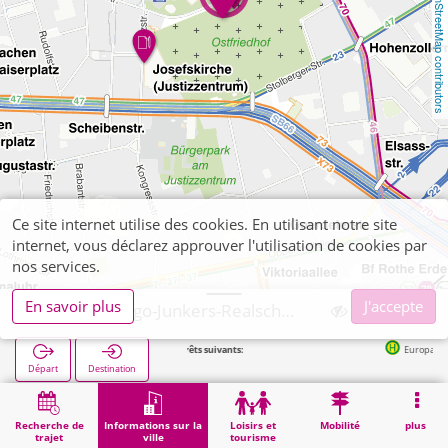
OpenStreetMap contributors
Ce site internet utilise des cookies. En utilisant notre site
internet, vous déclarez approuver l'utilisation de cookies par
nos services.
En savoir plus
J'accepte
Aachen, Hugo-Junkers-Realschule
Arrêts suivants:
Europaplatz in 2
Départ
Destination
Démarrage
Informations sur la ville
Formation
Aachen, Hugo-Junkers-Realschule
Recherche de
Informations sur la
Loisirs et
Mobilité
plus
trajet
ville
tourisme