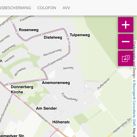
NSBESCHERMING
COLOFON
AVV
Cartography and Design: © 
1
Baumgardt Consultants GbR
, Map data: © 