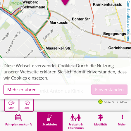
OpenStreetMap contributors
Diese Webseite verwendet Cookies. Durch die Nutzung
unserer Webseite erklären Sie sich damit einverstanden, dass
wir Cookies einsetzen.
Mehr erfahren
Einverstanden
Wegberg, Sankt Antonius Klinik
Echter Str. in 249m
Start
Ziel
Start
Stadtinfos
Gesundheit
Wegberg, Sankt Antonius Klinik
Fahrplanauskunft
Stadtinfos
Freizeit &
Mobilität
Mehr
Tourismus