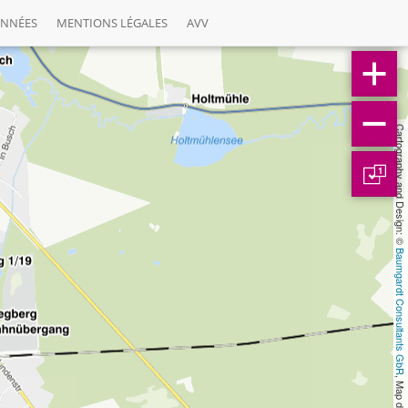
ONNÉES
MENTIONS LÉGALES
AVV
Cartography and Design: © 
1
Baumgardt Consultants GbR
, Map data: © 