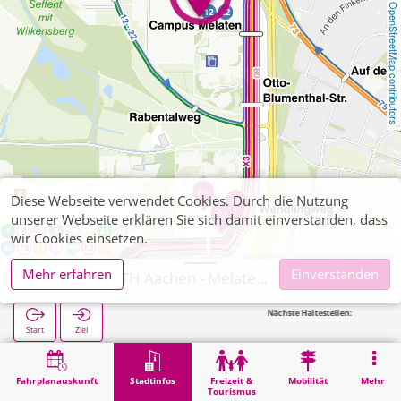
OpenStreetMap contributors
Diese Webseite verwendet Cookies. Durch die Nutzung
unserer Webseite erklären Sie sich damit einverstanden, dass
wir Cookies einsetzen.
Mehr erfahren
Einverstanden
Aachen, RWTH Aachen - Melaten Nord
Nächste Haltestellen:
Campus Melat
Start
Ziel
Start
Stadtinfos
Hochschul-Institute
Aachen, RWTH Aachen - Melaten Nord
Fahrplanauskunft
Stadtinfos
Freizeit &
Mobilität
Mehr
Tourismus