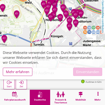
OpenStreetMap contributors
Diese Webseite verwendet Cookies. Durch die Nutzung
unserer Webseite erklären Sie sich damit einverstanden, dass
wir Cookies einsetzen.
Mehr erfahren
Einverstanden
Aachen, RWTH Audimax
Audimax in 62m
Start
Ziel
Start
Stadtinfos
Hochschul-Institute
Aachen, RWTH Audimax
Fahrplanauskunft
Stadtinfos
Freizeit &
Mobilität
Mehr
Tourismus