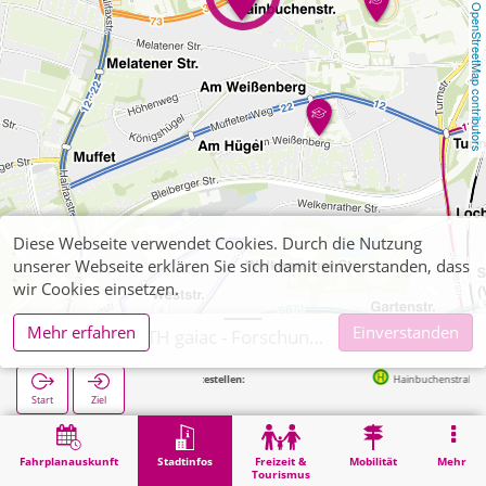
OpenStreetMap contributors
Diese Webseite verwendet Cookies. Durch die Nutzung
unserer Webseite erklären Sie sich damit einverstanden, dass
wir Cookies einsetzen.
Mehr erfahren
Einverstanden
Aachen, RWTH gaiac - Forschungsinstitut
Nächste Haltestellen:
Hainbuchenstraße in 40m
Start
Ziel
Start
Stadtinfos
Hochschul-Institute
Aachen, RWTH gaiac - Forschungsinstitut
Fahrplanauskunft
Stadtinfos
Freizeit &
Mobilität
Mehr
Tourismus