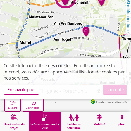
OpenStreetMap contributors
Ce site internet utilise des cookies. En utilisant notre site
internet, vous déclarez approuver l'utilisation de cookies par
nos services.
En savoir plus
J'accepte
Aachen, RWTH gaiac - Forschungsinstitut
Hainbuchenstraße in 40m
Départ
Destination
Démarrage
Informations sur la ville
Établissements universitaires et écoles supérieures
Aachen, RWTH gaiac - Forschungsinstitut
Recherche de
Informations sur la
Loisirs et
Mobilité
plus
trajet
ville
tourisme