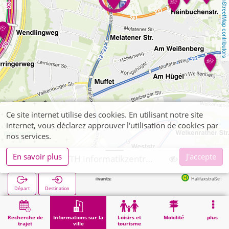
OpenStreetMap contributors
Ce site internet utilise des cookies. En utilisant notre site
internet, vous déclarez approuver l'utilisation de cookies par
nos services.
En savoir plus
J'accepte
Aachen, RWTH Informatikzentrum
Arrêts suivants:
Halifaxstraße in 114m
Départ
Destination
Démarrage
Informations sur la ville
Établissements universitaires et écoles supérieures
Aachen, RWTH Informatikzentrum
Recherche de
Informations sur la
Loisirs et
Mobilité
plus
trajet
ville
tourisme