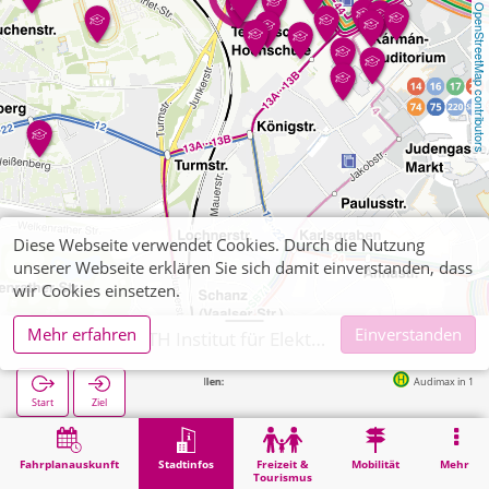
OpenStreetMap contributors
Diese Webseite verwendet Cookies. Durch die Nutzung
unserer Webseite erklären Sie sich damit einverstanden, dass
wir Cookies einsetzen.
Mehr erfahren
Einverstanden
Aachen, RWTH Institut für Elektrische Anlagen
Nächste Haltestellen:
Audimax in 125m
Start
Ziel
Start
Stadtinfos
Hochschul-Institute
Aachen, RWTH Institut für Elektrische Anlagen
Fahrplanauskunft
Stadtinfos
Freizeit &
Mobilität
Mehr
Tourismus