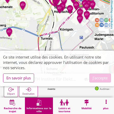
OpenStreetMap contributors
Ce site internet utilise des cookies. En utilisant notre site
internet, vous déclarez approuver l'utilisation de cookies par
nos services.
En savoir plus
J'accepte
Aachen, RWTH Institut für Elektrische Anlagen
Arrêts suivants:
Audimax in 125m
Départ
Destination
Démarrage
Informations sur la ville
Établissements universitaires et écoles supérieures
Aachen, RWTH Institut für Elektrische Anlagen
Recherche de
Informations sur la
Loisirs et
Mobilité
plus
trajet
ville
tourisme