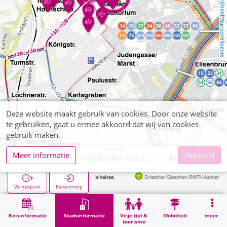
OpenStreetMap contributors
Deze website maakt gebruik van cookies. Door onze website
te gebruiken, gaat u ermee akkoord dat wij van cookies
gebruik maken.
Meer informatie
Akkoord
Aachen, RWTH Institut für Kunststoffverarbeitung
Volgende haltes:
Driescher Gässchen (RWTH Aachen) in 127m
Vertrekpunt
Bestemming
Start
Stadsinformatie
Hogeschoolinstellingen
Aachen, RWTH Institut für Kunststoffverarbeitung
Reisinformatie
Stadsinformatie
Vrije tijd &
Mobiliteit
meer
toerisme