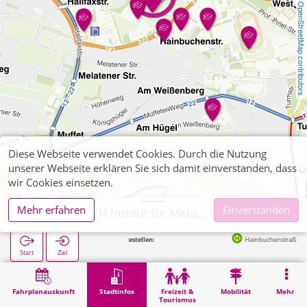
OpenStreetMap contributors
Diese Webseite verwendet Cookies. Durch die Nutzung
unserer Webseite erklären Sie sich damit einverstanden, dass
wir Cookies einsetzen.
Mehr erfahren
Einverstanden
Aachen, RWTH Institut für Metallkunde/Metallphysik
Nächste Haltestellen:
Hainbuchenstraße in 170m
Start
Ziel
Start
Stadtinfos
Hochschul-Institute
Aachen, RWTH Institut für Metallkunde/Metallphysik
Fahrplanauskunft
Stadtinfos
Freizeit &
Mobilität
Mehr
Tourismus