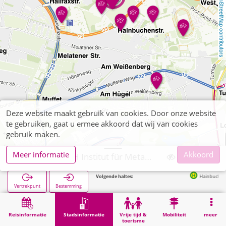
OpenStreetMap contributors
Deze website maakt gebruik van cookies. Door onze website
te gebruiken, gaat u ermee akkoord dat wij van cookies
gebruik maken.
Meer informatie
Akkoord
Aachen, RWTH Institut für Metallkunde/Metallphysik
Volgende haltes:
Hainbuchenstraße i
Vertrekpunt
Bestemming
Start
Stadsinformatie
Hogeschoolinstellingen
Aachen, RWTH Institut für Metallkunde/Metallphysik
Reisinformatie
Stadsinformatie
Vrije tijd &
Mobiliteit
meer
toerisme