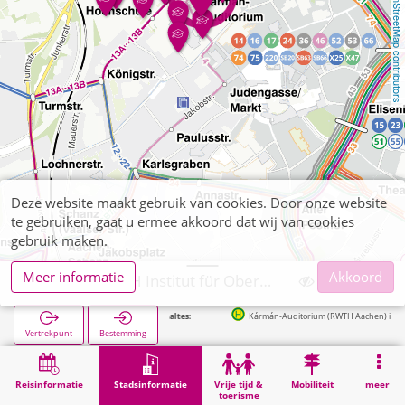
OpenStreetMap contributors
Deze website maakt gebruik van cookies. Door onze website
te gebruiken, gaat u ermee akkoord dat wij van cookies
gebruik maken.
Meer informatie
Akkoord
Aachen, RWTH Institut für Oberflächentechnik
Volgende haltes:
Kármán-Auditorium (RWTH Aachen) in 99m
Vertrekpunt
Bestemming
Start
Stadsinformatie
Hogeschoolinstellingen
Aachen, RWTH Institut für Oberflächentechnik
Reisinformatie
Stadsinformatie
Vrije tijd &
Mobiliteit
meer
toerisme