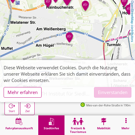
OpenStreetMap contributors
Diese Webseite verwendet Cookies. Durch die Nutzung
unserer Webseite erklären Sie sich damit einverstanden, dass
wir Cookies einsetzen.
Mehr erfahren
Einverstanden
Aachen, RWTH Institut für Siedlungswasserwirtsch.
Mies-van-der-Rohe-Straße in 190m
Start
Ziel
Start
Stadtinfos
Hochschul-Institute
Aachen, RWTH Institut für Siedlungswasserwirtsch.
Fahrplanauskunft
Stadtinfos
Freizeit &
Mobilität
Mehr
Tourismus