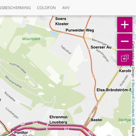
NSBESCHERMING
COLOFON
AVV
Cartography and Design: © 
1
Baumgardt Consultants GbR
, Map data: © 