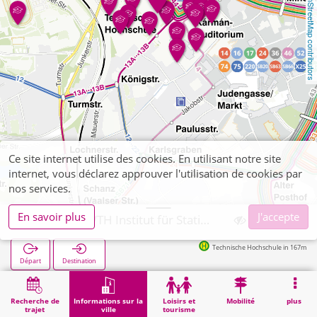
OpenStreetMap contributors
Ce site internet utilise des cookies. En utilisant notre site
internet, vous déclarez approuver l'utilisation de cookies par
nos services.
En savoir plus
J'accepte
Aachen, RWTH Institut für Statistik
Technische Hochschule in 167m
Départ
Destination
Démarrage
Informations sur la ville
Établissements universitaires et écoles supérieures
Aachen, RWTH Institut für Statistik
Recherche de
Informations sur la
Loisirs et
Mobilité
plus
trajet
ville
tourisme