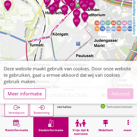
OpenStreetMap contributors
Deze website maakt gebruik van cookies. Door onze website
te gebruiken, gaat u ermee akkoord dat wij van cookies
gebruik maken.
Meer informatie
Akkoord
Aachen, RWTH Institut für Statistik
Volgende haltes:
Technische Hochschule in 167m
Vertrekpunt
Bestemming
Start
Stadsinformatie
Hogeschoolinstellingen
Aachen, RWTH Institut für Statistik
Reisinformatie
Stadsinformatie
Vrije tijd &
Mobiliteit
meer
toerisme