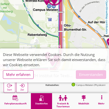
OpenStreetMap contributors
Diese Webseite verwendet Cookies. Durch die Nutzung
unserer Webseite erklären Sie sich damit einverstanden, dass
wir Cookies einsetzen.
Mehr erfahren
Einverstanden
Aachen, RWTH Institut für Textiltechnik
Nächste Haltestellen:
Campus Melaten (Physikzentrum) in 189
Start
Ziel
Start
Stadtinfos
Hochschul-Institute
Aachen, RWTH Institut für Textiltechnik
Fahrplanauskunft
Stadtinfos
Freizeit &
Mobilität
Mehr
Tourismus