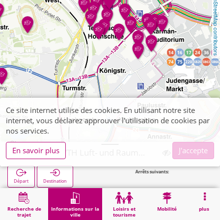
OpenStreetMap contributors
Ce site internet utilise des cookies. En utilisant notre site
internet, vous déclarez approuver l'utilisation de cookies par
nos services.
En savoir plus
J'accepte
Aachen, RWTH Luft- und Raumfahrt
Arrêts suivants:
Départ
Destination
Démarrage
Informations sur la ville
Établissements universitaires et écoles supérieures
Aachen, RWTH Luft- und Raumfahrt
Recherche de
Informations sur la
Loisirs et
Mobilité
plus
trajet
ville
tourisme