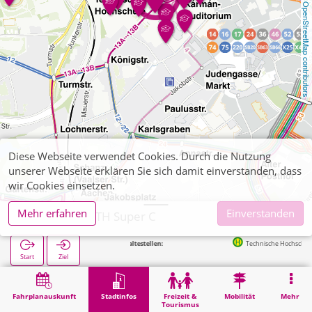
OpenStreetMap contributors
Diese Webseite verwendet Cookies. Durch die Nutzung
unserer Webseite erklären Sie sich damit einverstanden, dass
wir Cookies einsetzen.
Mehr erfahren
Einverstanden
Aachen, RWTH Super C
Nächste Haltestellen:
Technische Hochschule in 98m
Start
Ziel
Start
Stadtinfos
Hochschul-Institute
Aachen, RWTH Super C
Fahrplanauskunft
Stadtinfos
Freizeit &
Mobilität
Mehr
Tourismus