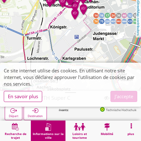
OpenStreetMap contributors
Ce site internet utilise des cookies. En utilisant notre site
internet, vous déclarez approuver l'utilisation de cookies par
nos services.
En savoir plus
J'accepte
Aachen, RWTH Super C
Arrêts suivants:
Technische Hochschule in 98m
Départ
Destination
Démarrage
Informations sur la ville
Établissements universitaires et écoles supérieures
Aachen, RWTH Super C
Recherche de
Informations sur la
Loisirs et
Mobilité
plus
trajet
ville
tourisme