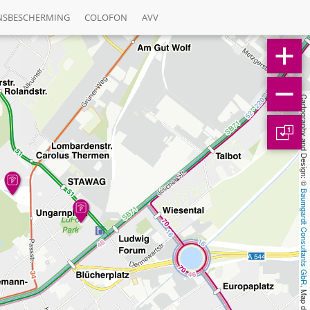
NSBESCHERMING
COLOFON
AVV
Cartography and Design: © 
1
Baumgardt Consultants GbR
, Map data: © 