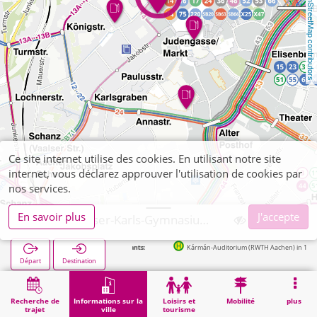
OpenStreetMap contributors
Ce site internet utilise des cookies. En utilisant notre site
internet, vous déclarez approuver l'utilisation de cookies par
nos services.
En savoir plus
J'accepte
Aachen, Kaiser-Karls-Gymnasium - Städt. Gymnasium
Arrêts suivants:
Kármán-Auditorium (RWTH Aachen) in 103m
Départ
Destination
Démarrage
Informations sur la ville
Formation
Aachen, Kaiser-Karls-Gymnasium - Städt. Gymnasium
Recherche de
Informations sur la
Loisirs et
Mobilité
plus
trajet
ville
tourisme