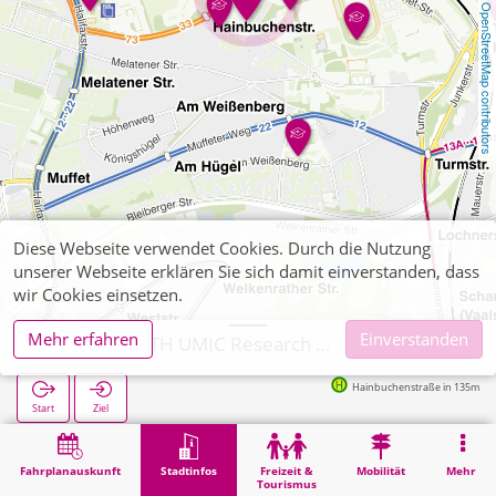
OpenStreetMap contributors
Diese Webseite verwendet Cookies. Durch die Nutzung
unserer Webseite erklären Sie sich damit einverstanden, dass
wir Cookies einsetzen.
Mehr erfahren
Einverstanden
Aachen, RWTH UMIC Research Center
Hainbuchenstraße in 135m
Start
Ziel
Start
Stadtinfos
Hochschul-Institute
Aachen, RWTH UMIC Research Center
Fahrplanauskunft
Stadtinfos
Freizeit &
Mobilität
Mehr
Tourismus