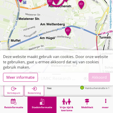
OpenStreetMap contributors
Deze website maakt gebruik van cookies. Door onze website
te gebruiken, gaat u ermee akkoord dat wij van cookies
gebruik maken.
Meer informatie
Akkoord
Aachen, RWTH UMIC Research Center
Volgende haltes:
Hainbuchenstraße in 135m
Vertrekpunt
Bestemming
Start
Stadsinformatie
Hogeschoolinstellingen
Aachen, RWTH UMIC Research Center
Reisinformatie
Stadsinformatie
Vrije tijd &
Mobiliteit
meer
toerisme