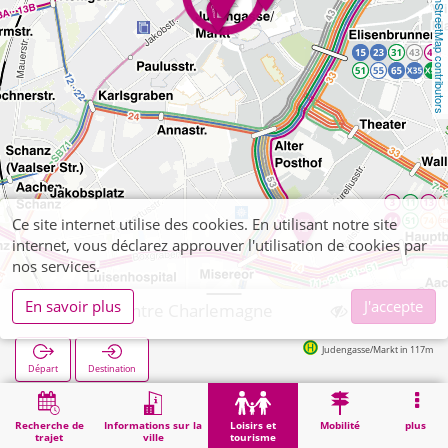
OpenStreetMap contributors
Ce site internet utilise des cookies. En utilisant notre site
internet, vous déclarez approuver l'utilisation de cookies par
nos services.
En savoir plus
J'accepte
Aachen, Centre Charlemagne
Judengasse/Markt in 117m
Départ
Destination
Démarrage
Loisirs et tourisme
Culture
Aachen, Centre Charlemagne
Recherche de
Informations sur la
Loisirs et
Mobilité
plus
trajet
ville
tourisme