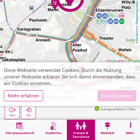
OpenStreetMap contributors
Diese Webseite verwendet Cookies. Durch die Nutzung
unserer Webseite erklären Sie sich damit einverstanden, dass
wir Cookies einsetzen.
Mehr erfahren
Einverstanden
Aachen, Couvenmuseum
Judengasse/Markt in 238m
Start
Ziel
Start
Freizeit & Tourismus
Kultur
Aachen, Couvenmuseum
Fahrplanauskunft
Stadtinfos
Freizeit &
Mobilität
Mehr
Tourismus