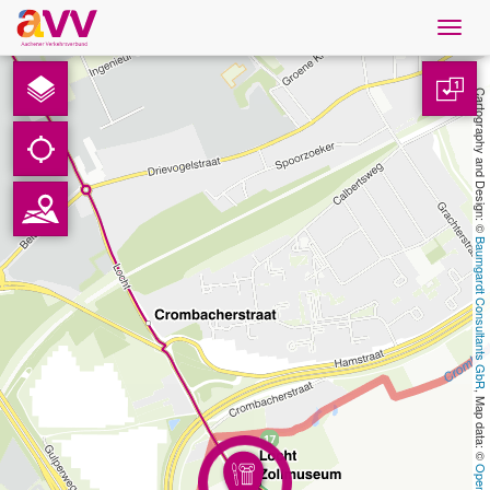
Navig
öffne
Nederlands
1
Cartography and Design: © 
Downloads
Contact
Baumgardt Consultants GbR
Gegevensbescherming
Colofon
, Map data: © 
AVV