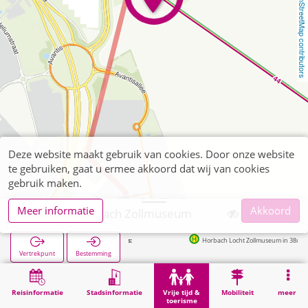
OpenStreetMap contributors
Deze website maakt gebruik van cookies. Door onze website
te gebruiken, gaat u ermee akkoord dat wij van cookies
gebruik maken.
Meer informatie
Akkoord
Aachen, Horbach Zollmuseum
Volgende haltes:
Horbach Locht Zollmuseum in 38m
Vertrekpunt
Bestemming
Start
Vrije tijd & toerisme
Cultuur
Aachen, Horbach Zollmuseum
Reisinformatie
Stadsinformatie
Vrije tijd &
Mobiliteit
meer
toerisme