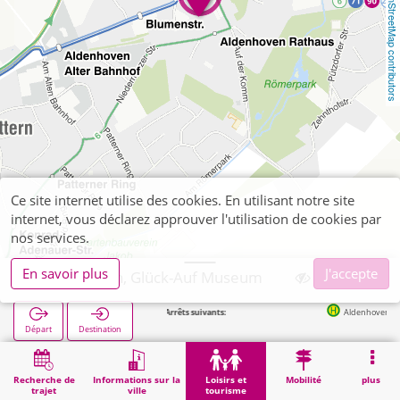
OpenStreetMap contributors
Ce site internet utilise des cookies. En utilisant notre site
internet, vous déclarez approuver l'utilisation de cookies par
nos services.
En savoir plus
J'accepte
Aldenhoven, Glück-Auf Museum
Arrêts suivants:
Aldenhoven Kapelle in
Départ
Destination
Démarrage
Loisirs et tourisme
Culture
Aldenhoven, Glück-Auf Museum
Recherche de
Informations sur la
Loisirs et
Mobilité
plus
trajet
ville
tourisme