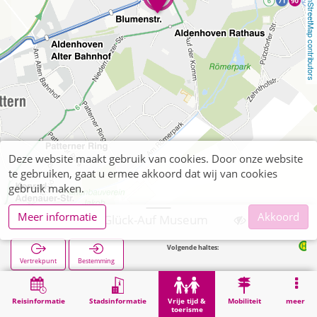
OpenStreetMap contributors
Deze website maakt gebruik van cookies. Door onze website
te gebruiken, gaat u ermee akkoord dat wij van cookies
gebruik maken.
Meer informatie
Akkoord
Aldenhoven, Glück-Auf Museum
Volgende haltes:
Aldenhoven Ka
Vertrekpunt
Bestemming
Start
Vrije tijd & toerisme
Cultuur
Aldenhoven, Glück-Auf Museum
Reisinformatie
Stadsinformatie
Vrije tijd &
Mobiliteit
meer
toerisme